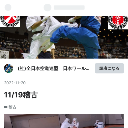
(社)全日本空道連盟 日本ワールド
読者になる
ゲームズ協会加盟団体 大道塾空
道富田林同好会
2022
-
11
-
20
11/19稽古
稽古