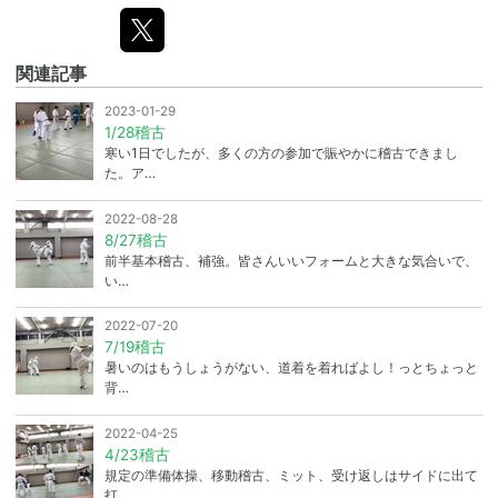
関連記事
2023-01-29
1/28稽古
寒い1日でしたが、多くの方の参加で賑やかに稽古できまし
た。ア…
2022-08-28
8/27稽古
前半基本稽古、補強。皆さんいいフォームと大きな気合いで、
い…
2022-07-20
7/19稽古
暑いのはもうしょうがない、道着を着ればよし！っとちょっと
背…
2022-04-25
4/23稽古
規定の準備体操、移動稽古、ミット、受け返しはサイドに出て
打…